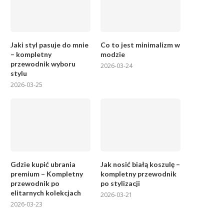
Jaki styl pasuje do mnie
Co to jest minimalizm w
– kompletny
modzie
przewodnik wyboru
2026-03-24
stylu
2026-03-25
Gdzie kupić ubrania
Jak nosić białą koszulę –
premium – Kompletny
kompletny przewodnik
przewodnik po
po stylizacji
elitarnych kolekcjach
2026-03-21
2026-03-23