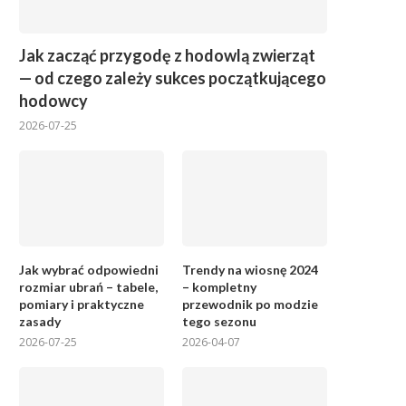
Jak zacząć przygodę z hodowlą zwierząt
— od czego zależy sukces początkującego
hodowcy
2026-07-25
Jak wybrać odpowiedni
Trendy na wiosnę 2024
rozmiar ubrań – tabele,
– kompletny
pomiary i praktyczne
przewodnik po modzie
zasady
tego sezonu
2026-07-25
2026-04-07