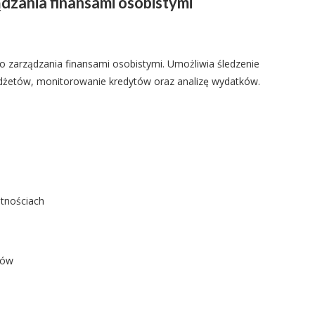
ądzania finansami osobistymi
 do zarządzania finansami osobistymi. Umożliwia śledzenie
dżetów, monitorowanie kredytów oraz analizę wydatków.
tnościach
rów