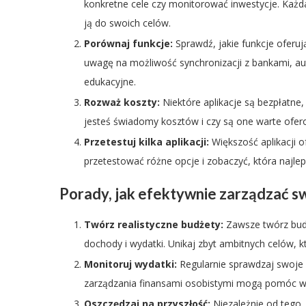
konkretne cele czy monitorować inwestycje. Każda
ją do swoich celów.
Porównaj funkcje:
Sprawdź, jakie funkcje oferują
uwagę na możliwość synchronizacji z bankami, au
edukacyjne.
Rozważ koszty:
Niektóre aplikacje są bezpłatne,
jesteś świadomy kosztów i czy są one warte ofer
Przetestuj kilka aplikacji:
Większość aplikacji o
przetestować różne opcje i zobaczyć, która najl
Porady, jak efektywnie zarządzać sw
Twórz realistyczne budżety:
Zawsze twórz budże
dochody i wydatki. Unikaj zbyt ambitnych celów, k
Monitoruj wydatki:
Regularnie sprawdzaj swoje w
zarządzania finansami osobistymi mogą pomóc w 
Oszczędzaj na przyszłość:
Niezależnie od tego,