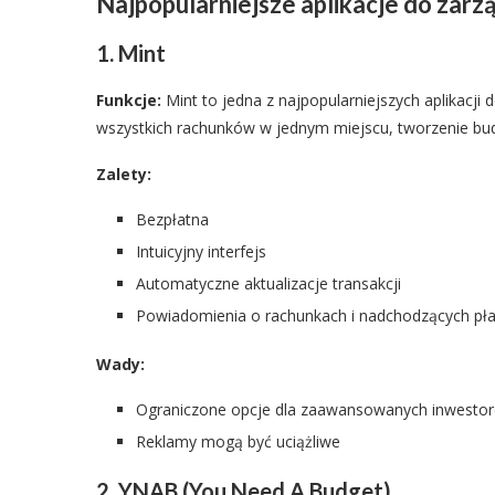
Najpopularniejsze aplikacje do zarz
1. Mint
Funkcje:
Mint to jedna z najpopularniejszych aplikacji
wszystkich rachunków w jednym miejscu, tworzenie bu
Zalety:
Bezpłatna
Intuicyjny interfejs
Automatyczne aktualizacje transakcji
Powiadomienia o rachunkach i nadchodzących pła
Wady:
Ograniczone opcje dla zaawansowanych inwesto
Reklamy mogą być uciążliwe
2. YNAB (You Need A Budget)