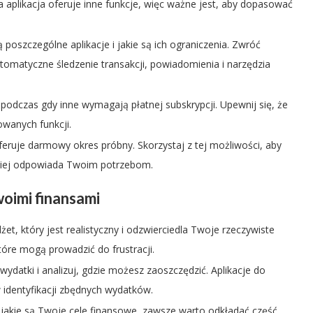
 aplikacja oferuje inne funkcje, więc ważne jest, aby dopasować
 poszczególne aplikacje i jakie są ich ograniczenia. Zwróć
tomatyczne śledzenie transakcji, powiadomienia i narzędzia
 podczas gdy inne wymagają płatnej subskrypcji. Upewnij się, że
owanych funkcji.
feruje darmowy okres próbny. Skorzystaj z tej możliwości, aby
epiej odpowiada Twoim potrzebom.
oimi finansami
t, który jest realistyczny i odzwierciedla Twoje rzeczywiste
tóre mogą prowadzić do frustracji.
ydatki i analizuj, gdzie możesz zaoszczędzić. Aplikacje do
identyfikacji zbędnych wydatków.
 jakie są Twoje cele finansowe, zawsze warto odkładać część